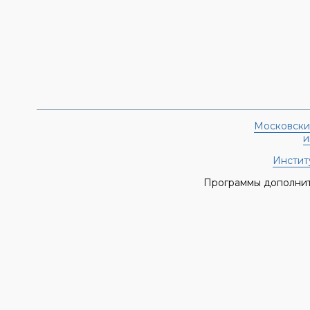
Московски
и
Институ
Программы дополнит