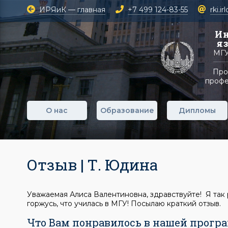
ИРЯиК — главная
+7 499 124-83-55
rki.i
Ин
я
МГУ
Про
профе
О нас
Образование
Дипломы
Отзыв | Т. Юдина
Уважаемая Алиса Валентиновна, здравствуйте! Я так
горжусь, что училась в МГУ! Посылаю краткий отзыв.
Что Вам понравилось в нашей прогр