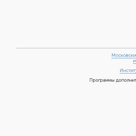
Московски
и
Институ
Программы дополнит