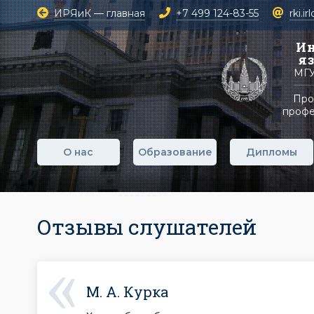
ИРЯиК — главная
+7 499 124-83-55
rki.i
Ин
я
МГУ
Про
профе
О нас
Образование
Дипломы
Отзывы слушателей
М. А. Курка